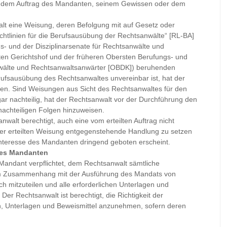
s dem Auftrag des Mandanten, seinem Gewissen oder dem
lt eine Weisung, deren Befolgung mit auf Gesetz oder
chtlinien für die Berufsausübung der Rechtsanwälte“ [RL-BA]
s- und der Disziplinarsenate für Rechtsanwälte und
en Gerichtshof und der früheren Obersten Berufungs- und
nwälte und Rechtsanwaltsanwärter [OBDK]) beruhenden
sausübung des Rechtsanwaltes unvereinbar ist, hat der
en. Sind Weisungen aus Sicht des Rechtsanwaltes für den
 nachteilig, hat der Rechtsanwalt vor der Durchführung den
achteiligen Folgen hinzuweisen.
nwalt berechtigt, auch eine vom erteilten Auftrag nicht
ner erteilten Weisung entgegenstehende Handlung zu setzen
Interesse des Mandanten dringend geboten erscheint.
des Mandanten
 Mandant verpflichtet, dem Rechtsanwalt sämtliche
 im Zusammenhang mit der Ausführung des Mandats von
h mitzuteilen und alle erforderlichen Unterlagen und
er Rechtsanwalt ist berechtigt, die Richtigkeit der
n, Unterlagen und Beweismittel anzunehmen, sofern deren