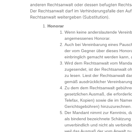
anderen Rechtsanwalt oder dessen befugten Rechtsa
Der Rechtsanwalt darf im Verhinderungsfalle den Auf
Rechtsanwalt weitergeben (Substitution).
Honorar
Wenn keine anderslautende Vereinba
angemessenes Honorar.
Auch bei Vereinbarung eines Pausc
der vom Gegner über dieses Honorar
einbringlich gemacht werden kann, 
Wird dem Rechtsanwalt vom Mandan
zugesendet, ist der Rechtsanwalt oh
zu lesen. Liest der Rechtsanwalt da
gemäß ausdrücklicher Vereinbarung
Zu dem dem Rechtsanwalt gebührend
gesetzlichen Ausmaß, die erforderl
Telefax, Kopien) sowie die im Nam
Gerichtsgebühren) hinzuzurechnen.
Der Mandant nimmt zur Kenntnis, d
als bindend bezeichnete Schätzung 
unverbindlich und nicht als verbind
weil das Ausmaß der vom Anwalt zu e