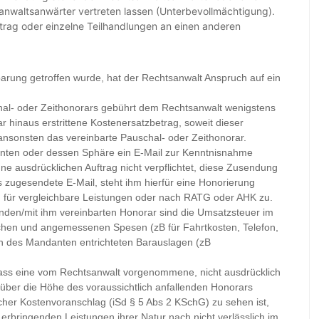
nwaltsanwärter vertreten lassen (Unterbevollmächtigung).
trag oder einzelne Teilhandlungen an einen anderen
rung getroffen wurde, hat der Rechtsanwalt Anspruch auf ein
hal- oder Zeithonorars gebührt dem Rechtsanwalt wenigstens
 hinaus erstrittene Kostenersatzbetrag, soweit dieser
ansonsten das vereinbarte Pauschal- oder Zeithonorar.
ten oder dessen Sphäre ein E-Mail zur Kenntnisnahme
ne ausdrücklichen Auftrag nicht verpflichtet, diese Zusendung
s zugesendete E-Mail, steht ihm hierfür eine Honorierung
 für vergleichbare Leistungen oder nach RATG oder AHK zu.
en/mit ihm vereinbarten Honorar sind die Umsatzsteuer im
ichen und angemessenen Spesen (zB für Fahrtkosten, Telefon,
en des Mandanten entrichteten Barauslagen (zB
ass eine vom Rechtsanwalt vorgenommene, nicht ausdrücklich
über die Höhe des voraussichtlich anfallenden Honorars
licher Kostenvoranschlag (iSd § 5 Abs 2 KSchG) zu sehen ist,
rbringenden Leistungen ihrer Natur nach nicht verlässlich im