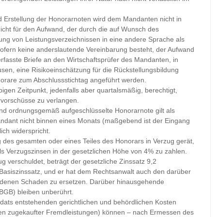
 Erstellung der Honorarnoten wird dem Mandanten nicht in
 nicht für den Aufwand, der durch die auf Wunsch des
ng von Leistungsverzeichnissen in eine andere Sprache als
 sofern keine anderslautende Vereinbarung besteht, der Aufwand
rfasste Briefe an den Wirtschaftsprüfer des Mandanten, in
en, eine Risikoeinschätzung für die Rückstellungsbildung
orare zum Abschlussstichtag angeführt werden.
igen Zeitpunkt, jedenfalls aber quartalsmäßig, berechtigt,
vorschüsse zu verlangen.
nd ordnungsgemäß aufgeschlüsselte Honorarnote gilt als
ndant nicht binnen eines Monats (maßgebend ist der Eingang
ich widerspricht.
 des gesamten oder eines Teiles des Honorars in Verzug gerät,
lls Verzugszinsen in der gesetzlichen Höhe von 4% zu zahlen.
 verschuldet, beträgt der gesetzliche Zinssatz 9,2
Basiszinssatz, und er hat dem Rechtsanwalt auch den darüber
ndenen Schaden zu ersetzen. Darüber hinausgehende
BGB) bleiben unberührt.
ndats entstehenden gerichtlichen und behördlichen Kosten
en zugekaufter Fremdleistungen) können – nach Ermessen des