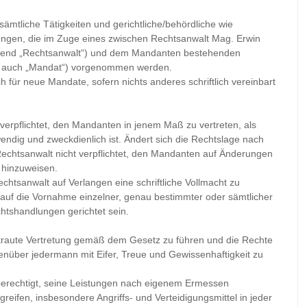
sämtliche Tätigkeiten und gerichtliche/behördliche wie
ungen, die im Zuge eines zwischen Rechtsanwalt Mag. Erwin
chend „Rechtsanwalt“) und dem Mandanten bestehenden
en auch „Mandat“) vorgenommen werden.
 für neue Mandate, sofern nichts anderes schriftlich vereinbart
 verpflichtet, den Mandanten in jenem Maß zu vertreten, als
endig und zweckdienlich ist. Ändert sich die Rechtslage nach
echtsanwalt nicht verpflichtet, den Mandanten auf Änderungen
 hinzuweisen.
tsanwalt auf Verlangen eine schriftliche Vollmacht zu
 auf die Vornahme einzelner, genau bestimmter oder sämtlicher
tshandlungen gerichtet sein.
rtraute Vertretung gemäß dem Gesetz zu führen und die Rechte
nüber jedermann mit Eifer, Treue und Gewissenhaftigkeit zu
 berechtigt, seine Leistungen nach eigenem Ermessen
reifen, insbesondere Angriffs- und Verteidigungsmittel in jeder