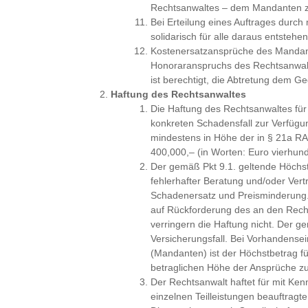
Rechtsanwaltes – dem Mandanten zu
Bei Erteilung eines Auftrages durc
solidarisch für alle daraus entste
Kostenersatzansprüche des Mandan
Honoraranspruchs des Rechtsanwalts
ist berechtigt, die Abtretung dem Ge
Haftung des Rechtsanwaltes
Die Haftung des Rechtsanwaltes für f
konkreten Schadensfall zur Verfüg
mindestens in Höhe der in § 21a R
400,000,– (in Worten: Euro vierhun
Der gemäß Pkt 9.1. geltende Höchs
fehlerhafter Beratung und/oder Ver
Schadenersatz und Preisminderung.
auf Rückforderung des an den Rechts
verringern die Haftung nicht. Der g
Versicherungsfall. Bei Vorhandense
(Mandanten) ist der Höchstbetrag f
betraglichen Höhe der Ansprüche zu
Der Rechtsanwalt haftet für mit Ke
einzelnen Teilleistungen beauftragt