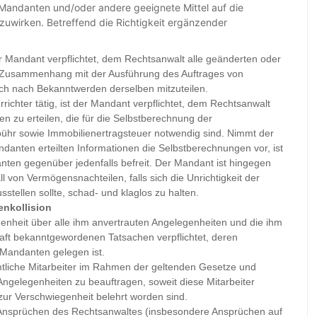
Mandanten und/oder andere geeignete Mittel auf die
nzuwirken. Betreffend die Richtigkeit ergänzender
 Mandant verpflichtet, dem Rechtsanwalt alle geänderten oder
 Zusammenhang mit der Ausführung des Auftrages von
ch nach Bekanntwerden derselben mitzuteilen.
richter tätig, ist der Mandant verpflichtet, dem Rechtsanwalt
en zu erteilen, die für die Selbstberechnung der
ühr sowie Immobilienertragsteuer notwendig sind. Nimmt der
danten erteilten Informationen die Selbstberechnungen vor, ist
nten gegenüber jedenfalls befreit. Der Mandant ist hingegen
ll von Vermögensnachteilen, falls sich die Unrichtigkeit der
tellen sollte, schad- und klaglos zu halten.
enkollision
genheit über alle ihm anvertrauten Angelegenheiten und die ihm
haft bekanntgewordenen Tatsachen verpflichtet, deren
 Mandanten gelegen ist.
ämtliche Mitarbeiter im Rahmen der geltenden Gesetze und
 Angelegenheiten zu beauftragen, soweit diese Mitarbeiter
 zur Verschwiegenheit belehrt worden sind.
n Ansprüchen des Rechtsanwaltes (insbesondere Ansprüchen auf