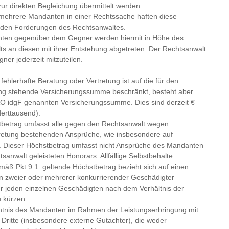
r direkten Begleichung übermittelt werden.
h mehrere Mandanten in einer Rechtssache haften diese
henden Forderungen des Rechtsanwaltes.
ten gegenüber dem Gegner werden hiermit in Höhe des
 an diesen mit ihrer Entstehung abgetreten. Der Rechtsanwalt
gner jederzeit mitzuteilen.
ehlerhafte Beratung oder Vertretung ist auf die für den
ung stehende Versicherungssumme beschränkt, besteht aber
AO idgF genannten Versicherungssumme. Dies sind derzeit €
derttausend).
tbetrag umfasst alle gegen den Rechtsanwalt wegen
tretung bestehenden Ansprüche, wie insbesondere auf
 Dieser Höchstbetrag umfasst nicht Ansprüche des Mandanten
anwalt geleisteten Honorars. Allfällige Selbstbehalte
emäß Pkt 9.1. geltende Höchstbetrag bezieht sich auf einen
in zweier oder mehrerer konkurrierender Geschädigter
ür jeden einzelnen Geschädigten nach dem Verhältnis der
 kürzen.
nntnis des Mandanten im Rahmen der Leistungserbringung mit
e Dritte (insbesondere externe Gutachter), die weder